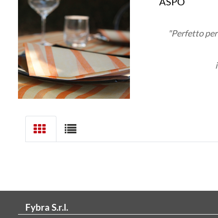
ASPO
"Perfetto per
Fybra S.r.l.