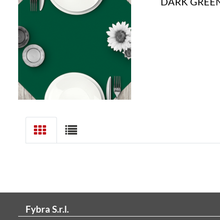
DARK GREE
Fybra S.r.l.